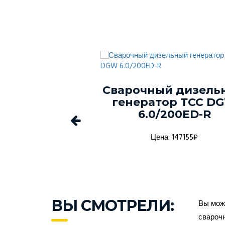
ый генератор
Сварочный дизель
-150С-Т400-
генератор ТСС D
1 в кожухе
6.0/200ED-R
а: 1368916₽
Цена: 147155₽
ВЫ СМОТРЕЛИ:
Вы може
сварочн