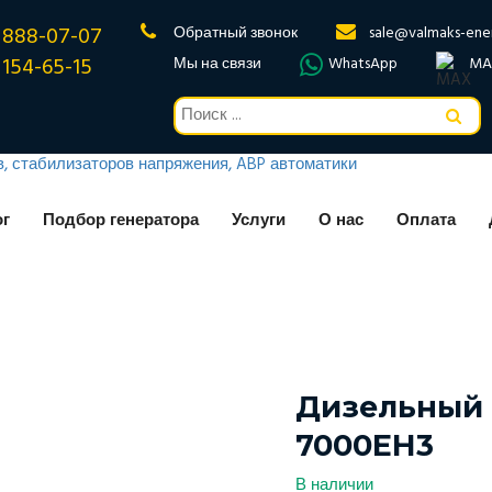
 888-07-07
Обратный звонок
sale@valmaks-ene
 154-65-15
Мы на связи
WhatsApp
MA
ог
Подбор генератора
Услуги
О нас
Оплата
Дизельный 
7000EH3
В наличии