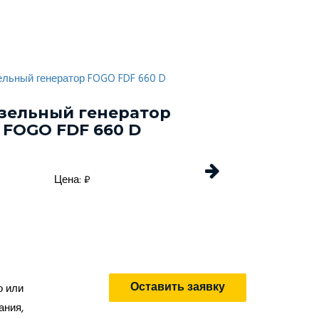
зельный генератор
Дизельный г
FOGO FDF 660 D
Energo EDF 
Цена: ₽
Цена: 
Оставить заявку
о или
ания,