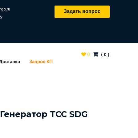
rgo.ru
Задать вопрос
X
0
(
0
)
Доставка
Запрос КП
Генератор ТСС SDG