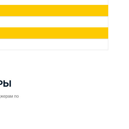
РЫ
джерам по