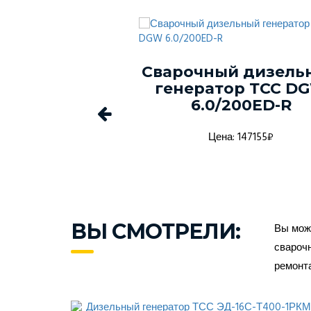
ый генератор
Сварочный дизель
-150С-Т400-
генератор ТСС D
1 в кожухе
6.0/200ED-R
а: 1368916₽
Цена: 147155₽
ВЫ СМОТРЕЛИ:
Вы може
сварочн
ремонт