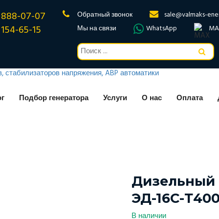
 888-07-07
Обратный звонок
sale@valmaks-ene
 154-65-15
Мы на связи
WhatsApp
MA
ог
Подбор генератора
Услуги
О нас
Оплата
Дизельный 
ЭД-16С-Т40
В наличии