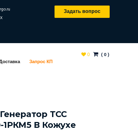
rgo.ru
Задать вопрос
X
0
(
0
)
Доставка
Запрос КП
Генератор ТСС
0-1РКМ5 В Кожухе