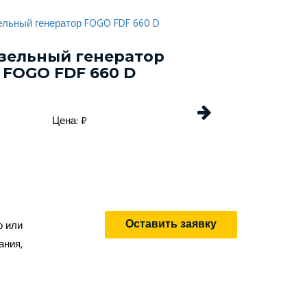
зельный генератор
Дизельный г
FOGO FDF 660 D
Energo EDF 
Цена: ₽
Цена: 
Оставить заявку
о или
ания,