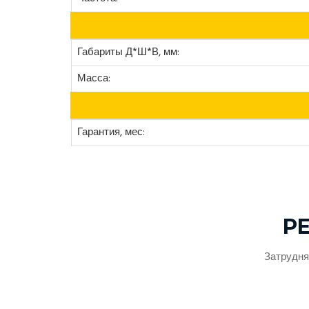
Габариты Д*Ш*В, мм:
Масса:
Гарантия, мес:
Р
Затрудня