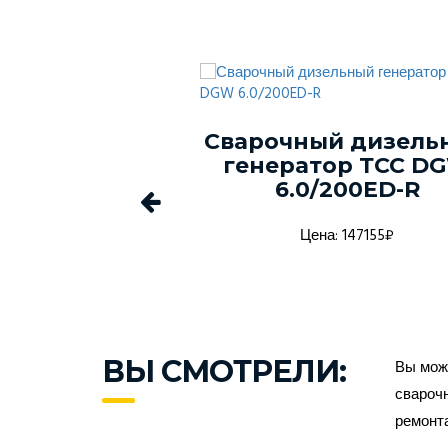
ый генератор
Сварочный дизель
-150С-Т400-
генератор ТСС D
1 в кожухе
6.0/200ED-R
а: 1368916₽
Цена: 147155₽
ВЫ СМОТРЕЛИ:
Вы може
сварочн
ремонт