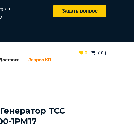
rgo.ru
Задать вопрос
X
0
(
0
)
Доставка
Запрос КП
Генератор ТСС
00-1РМ17