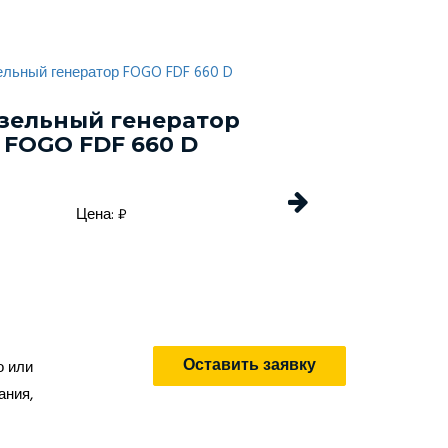
зельный генератор
Дизельный г
FOGO FDF 660 D
Energo EDF 
Цена: ₽
Цена: 
Оставить заявку
о или
ания,