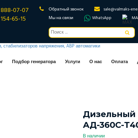
 888-07-07
Обратный звонок
sale@valmaks-ene
 154-65-15
Мы на связи
WhatsApp
MA
ог
Подбор генератора
Услуги
О нас
Оплата
Дизельный 
АД-360С-Т4
В наличии