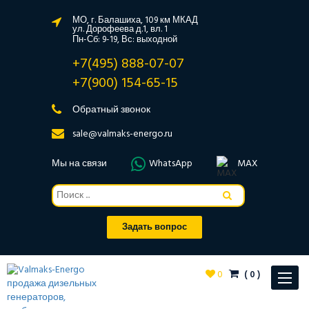
МО, г. Балашиха, 109 км МКАД
ул. Дорофеева д.1, вл. 1
Пн-Сб: 9-19, Вс: выходной
+7(495) 888-07-07
+7(900) 154-65-15
Обратный звонок
sale@valmaks-energo.ru
Мы на связи
WhatsApp
MAX
Задать вопрос
0
(
0
)
Toggle
navigat