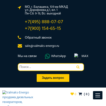
МО, г. Балашиха, 109 км МКАД
ул. Дорофеева д.1, вл. 1
Пн-Сб: 9-19, Вс: выходной
+7(495) 888-07-07
+7(900) 154-65-15
Обратный звонок
sale@valmaks-energo.ru
Мы на связи
WhatsApp
MAX
Задать вопрос
0
(
0
)
Toggle
navigat