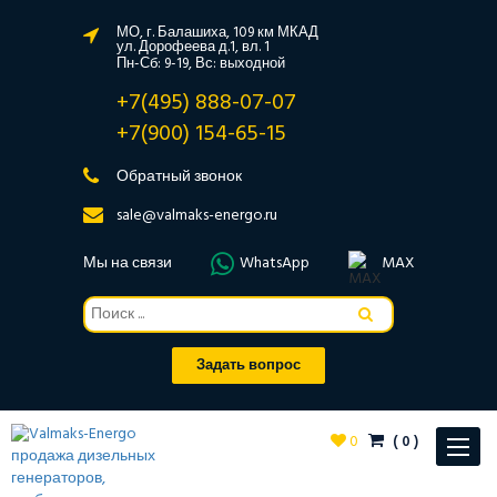
МО, г. Балашиха, 109 км МКАД
ул. Дорофеева д.1, вл. 1
Пн-Сб: 9-19, Вс: выходной
+7(495) 888-07-07
+7(900) 154-65-15
Обратный звонок
sale@valmaks-energo.ru
Мы на связи
WhatsApp
MAX
Задать вопрос
0
(
0
)
Toggle
navigat