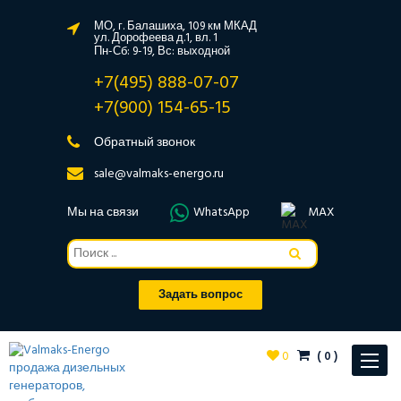
МО, г. Балашиха, 109 км МКАД
ул. Дорофеева д.1, вл. 1
Пн-Сб: 9-19, Вс: выходной
+7(495) 888-07-07
+7(900) 154-65-15
Обратный звонок
sale@valmaks-energo.ru
Мы на связи
WhatsApp
MAX
Задать вопрос
0
(
0
)
Toggle
navigat