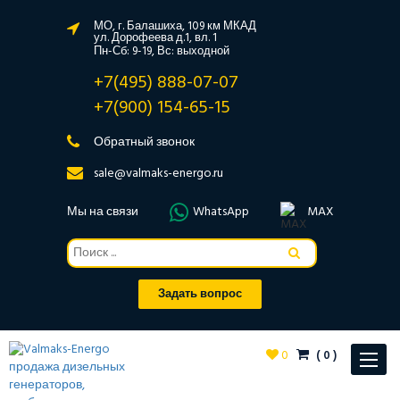
МО, г. Балашиха, 109 км МКАД
ул. Дорофеева д.1, вл. 1
Пн-Сб: 9-19, Вс: выходной
+7(495) 888-07-07
+7(900) 154-65-15
Обратный звонок
sale@valmaks-energo.ru
Мы на связи
WhatsApp
MAX
Задать вопрос
0
(
0
)
Toggle
navigat