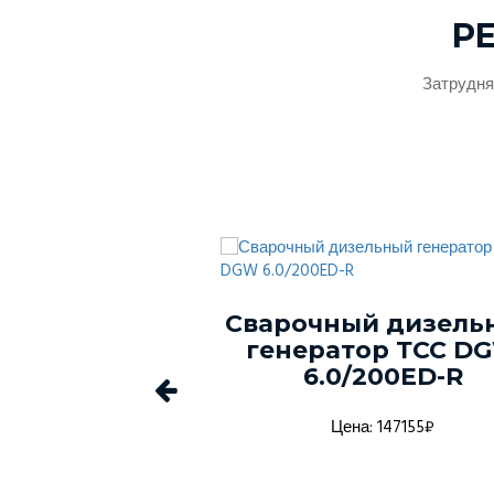
Р
Затрудня
ый генератор
Сварочный дизель
-150С-Т400-
генератор ТСС D
1 в кожухе
6.0/200ED-R
а: 1368916₽
Цена: 147155₽