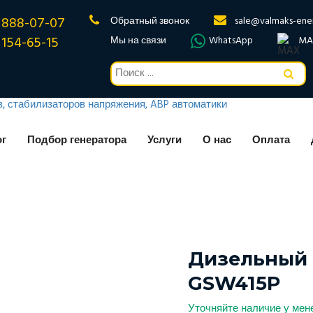
 888-07-07
Обратный звонок
sale@valmaks-ene
 154-65-15
Мы на связи
WhatsApp
MA
ог
Подбор генератора
Услуги
О нас
Оплата
Дизельный 
GSW415P
Уточняйте наличие у ме