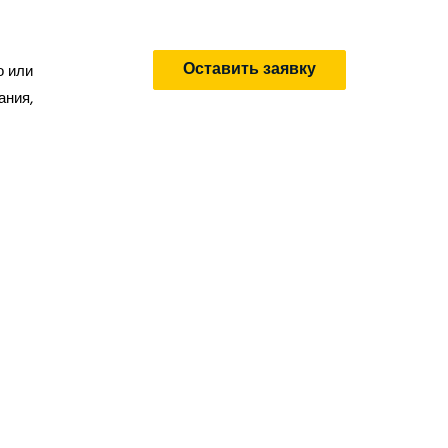
Оставить заявку
о или
ания,