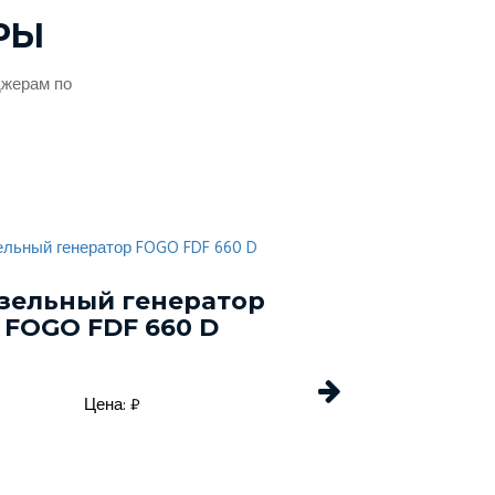
РЫ
джерам по
зельный генератор
Дизельный г
FOGO FDF 660 D
Energo EDF 
Цена: ₽
Цена: 