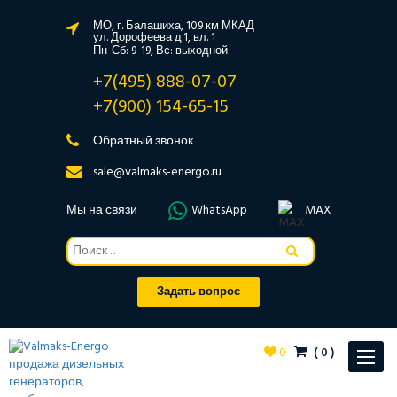
МО, г. Балашиха, 109 км МКАД
ул. Дорофеева д.1, вл. 1
Пн-Сб: 9-19, Вс: выходной
+7(495) 888-07-07
+7(900) 154-65-15
Обратный звонок
sale@valmaks-energo.ru
Мы на связи
WhatsApp
MAX
Задать вопрос
0
(
0
)
Toggle
navigat