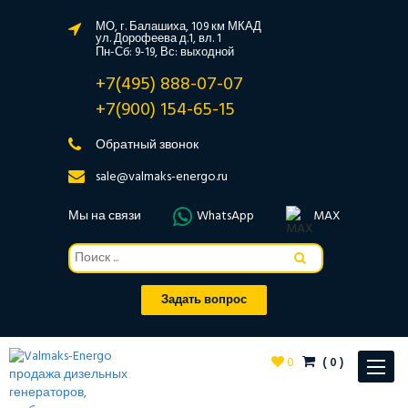
МО, г. Балашиха, 109 км МКАД
ул. Дорофеева д.1, вл. 1
Пн-Сб: 9-19, Вс: выходной
+7(495) 888-07-07
+7(900) 154-65-15
Обратный звонок
sale@valmaks-energo.ru
Мы на связи
WhatsApp
MAX
Задать вопрос
0
(
0
)
Toggle
navigat