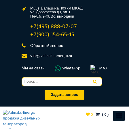
МО, г. Балашиха, 109 км МКАД
ул. Дорофеева д.1, вл. 1
Пн-Сб: 9-19, Вс: выходной
+7(495) 888-07-07
+7(900) 154-65-15
Обратный звонок
sale@valmaks-energo.ru
Мы на связи
WhatsApp
MAX
Задать вопрос
0
(
0
)
Toggle
navigat