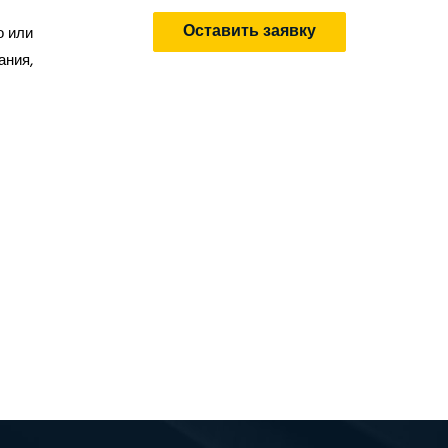
Оставить заявку
о или
ания,