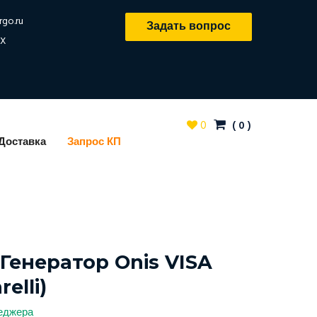
rgo.ru
Задать вопрос
X
0
(
0
)
Доставка
Запрос КП
Генератор Onis VISA
elli)
неджера