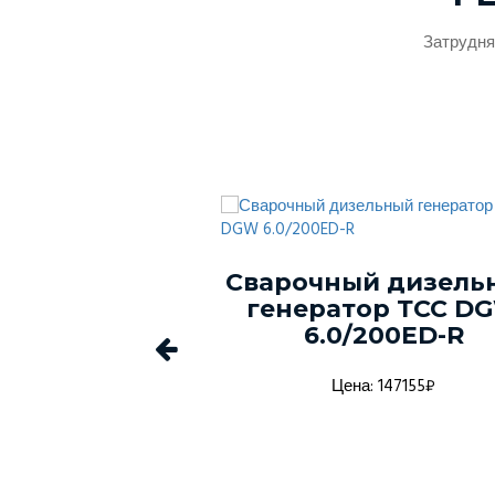
Затрудня
ый генератор
Сварочный дизель
-150С-Т400-
генератор ТСС D
1 в кожухе
6.0/200ED-R
а: 1368916₽
Цена: 147155₽