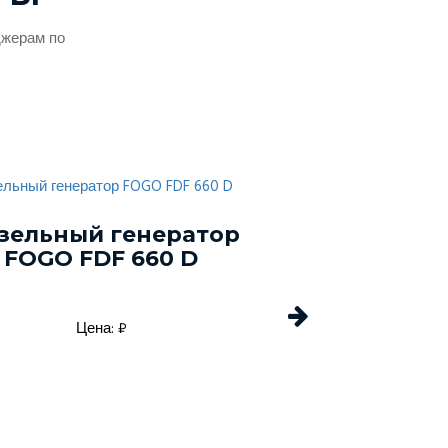
джерам по
зельный генератор
Дизельный г
FOGO FDF 660 D
Energo EDF 
Цена: ₽
Цена: 