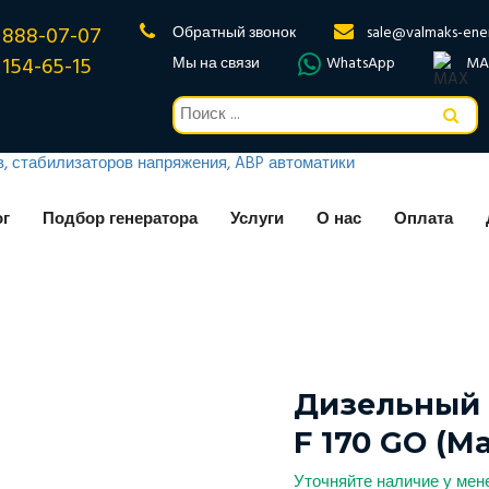
 888-07-07
Обратный звонок
sale@valmaks-ene
 154-65-15
Мы на связи
WhatsApp
MA
ог
Подбор генератора
Услуги
О нас
Оплата
Дизельный 
F 170 GO (Mar
Уточняйте наличие у ме