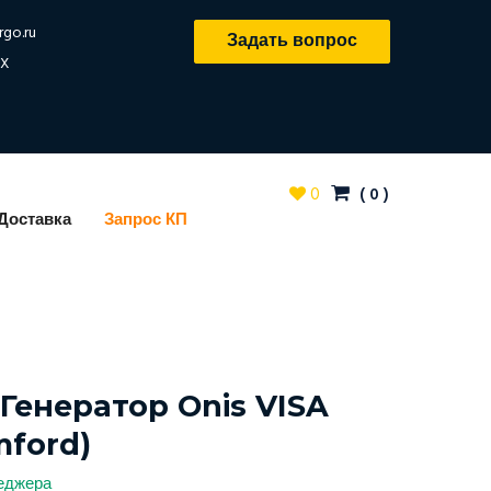
rgo.ru
Задать вопрос
X
0
(
0
)
Доставка
Запрос КП
Генератор Onis VISA
mford)
неджера