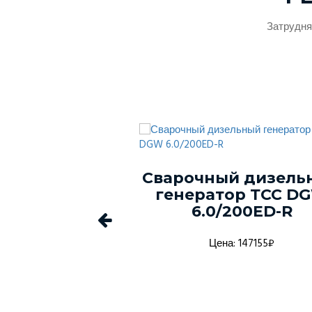
Затрудня
ый генератор
Сварочный дизель
-150С-Т400-
генератор ТСС D
1 в кожухе
6.0/200ED-R
а: 1368916₽
Цена: 147155₽