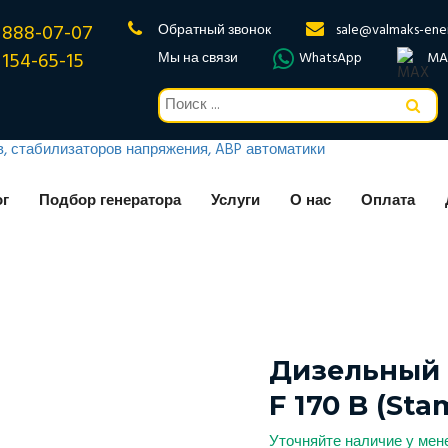
 888-07-07
Обратный звонок
sale@valmaks-ene
 154-65-15
Мы на связи
WhatsApp
MA
ог
Подбор генератора
Услуги
О нас
Оплата
Дизельный 
F 170 B (Sta
Уточняйте наличие у ме