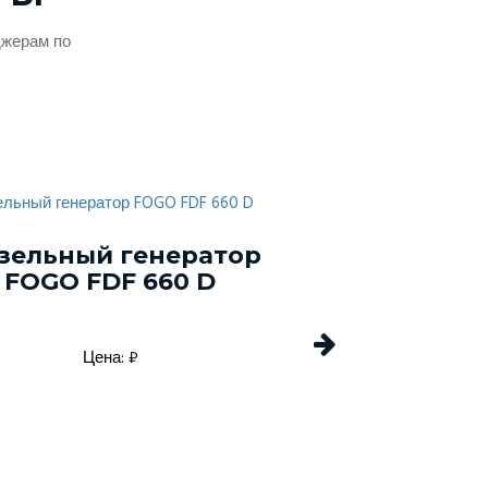
джерам по
зельный генератор
Дизельный г
FOGO FDF 660 D
Energo EDF 
Цена: ₽
Цена: 