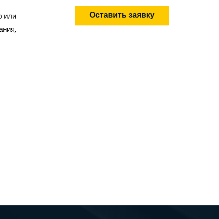
Оставить заявку
о или
ания,