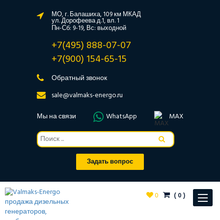
МО, г. Балашиха, 109 км МКАД
ул. Дорофеева д.1, вл. 1
Пн-Сб: 9-19, Вс: выходной
+7(495) 888-07-07
+7(900) 154-65-15
Обратный звонок
sale@valmaks-energo.ru
Мы на связи
WhatsApp
MAX
Задать вопрос
0
(
0
)
Toggle
navigat