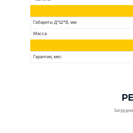
Габариты Д*Ш*В, мм:
Масса:
Гарантия, мес:
Р
Затрудня