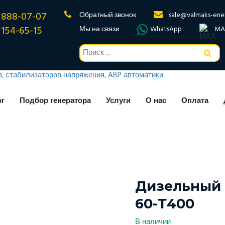
 888-07-07
Обратный звонок
sale@valmaks-ene
 154-65-15
Мы на связи
WhatsApp
MA
ог
Подбор генератора
Услуги
О нас
Оплата
Дизельный 
60-Т400
В наличии