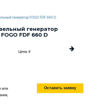
зельный генератор
Дизельный г
FOGO FDF 660 D
Energo EDF 
Цена: ₽
Цена: 
Оставить заявку
о или
ания,