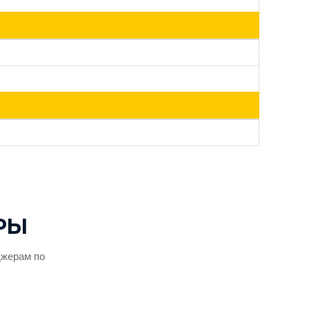
РЫ
джерам по