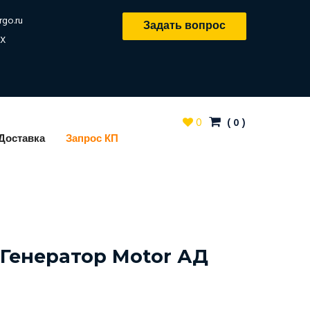
rgo.ru
Задать вопрос
X
0
(
0
)
Доставка
Запрос КП
Генератор Motor АД