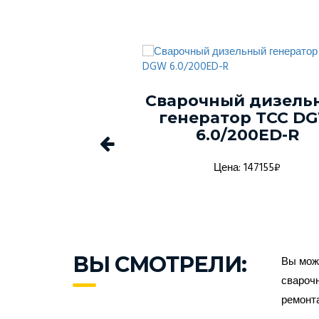
ый генератор
Сварочный дизель
-150С-Т400-
генератор ТСС D
1 в кожухе
6.0/200ED-R
а: 1368916₽
Цена: 147155₽
ВЫ СМОТРЕЛИ:
Вы може
сварочн
ремонт