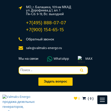
МО, г. Балашиха, 109 км МКАД
ул. Дорофеева д.1, вл. 1
Пн-Сб: 9-19, Вс: выходной
+7(495) 888-07-07
+7(900) 154-65-15
Обратный звонок
sale@valmaks-energo.ru
Мы на связи
WhatsApp
MAX
Задать вопрос
0
(
0
)
Toggle
navigat