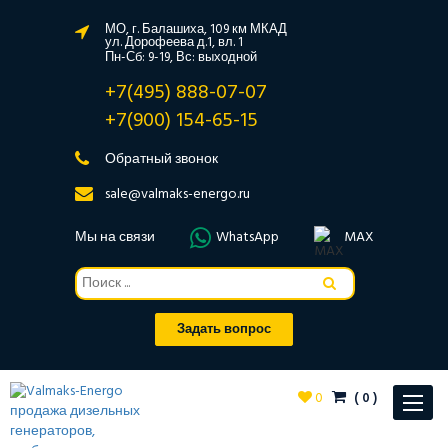
МО, г. Балашиха, 109 км МКАД
ул. Дорофеева д.1, вл. 1
Пн-Сб: 9-19, Вс: выходной
+7(495) 888-07-07
+7(900) 154-65-15
Обратный звонок
sale@valmaks-energo.ru
Мы на связи
WhatsApp
MAX
Задать вопрос
0
(
0
)
Toggle
navigat