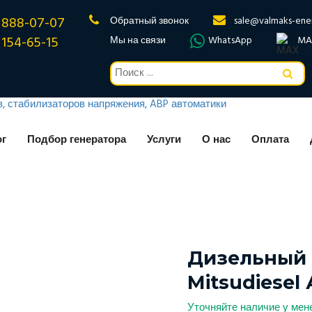
 888-07-07
Обратный звонок
sale@valmaks-ene
 154-65-15
Мы на связи
WhatsApp
MA
ог
Подбор генератора
Услуги
О нас
Оплата
Дизельный 
Mitsudiesel
Уточняйте наличие у ме