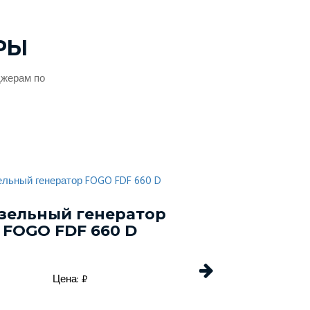
РЫ
джерам по
зельный генератор
Дизельный г
FOGO FDF 660 D
Energo EDF 
Цена: ₽
Цена: 