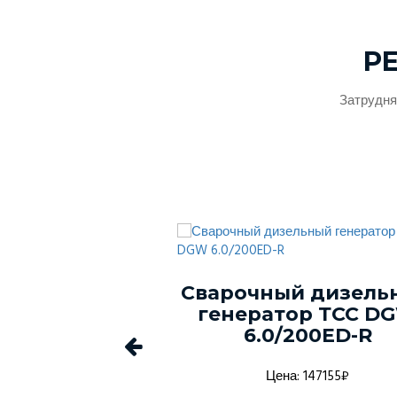
Р
Затрудня
ый генератор
Сварочный дизель
-150С-Т400-
генератор ТСС D
1 в кожухе
6.0/200ED-R
а: 1368916₽
Цена: 147155₽