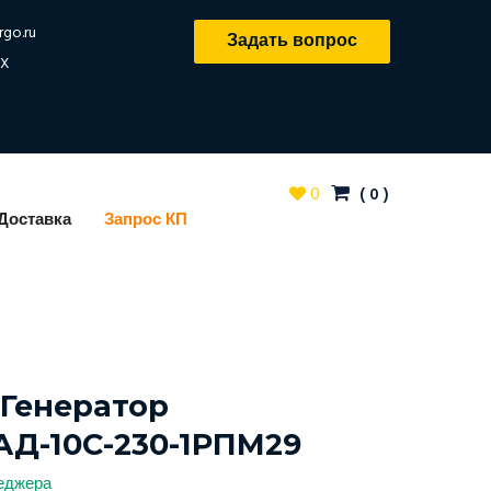
rgo.ru
Задать вопрос
X
0
(
0
)
Доставка
Запрос КП
Генератор
 АД-10С-230-1РПМ29
неджера