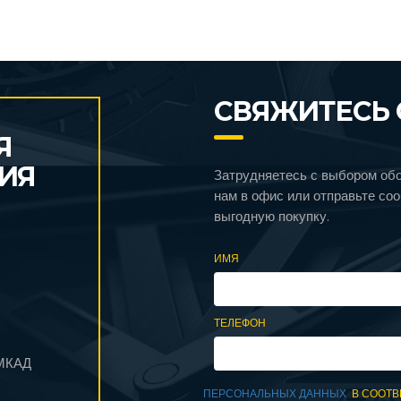
СВЯЖИТЕСЬ 
Я
ИЯ
Затрудняетесь с выбором об
нам в офис или отправьте со
выгодную покупку.
ИМЯ
ТЕЛЕФОН
 МКАД
ПЕРСОНАЛЬНЫХ ДАННЫХ
В СООТВ