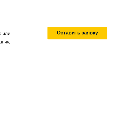
Оставить заявку
о или
ания,