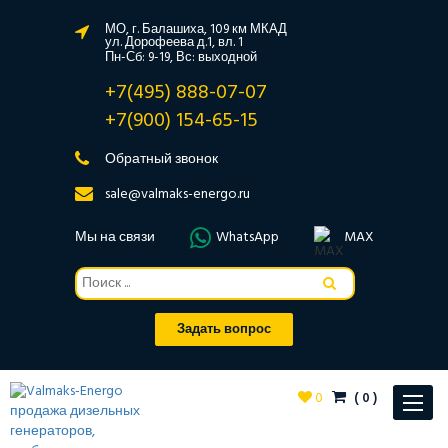
МО, г. Балашиха, 109 км МКАД
ул. Дорофеева д.1, вл. 1
Пн-Сб: 9-19, Вс: выходной
+7(495) 888-07-07
+7(900) 154-65-15
Обратный звонок
sale@valmaks-energo.ru
Мы на связи
WhatsApp
MAX
Задать вопрос
0
(
0
)
Toggle
navigat