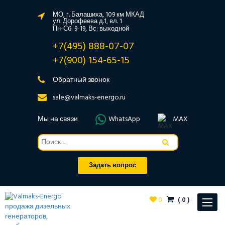
МО, г. Балашиха, 109 км МКАД
ул. Дорофеева д.1, вл. 1
Пн-Сб: 9-19, Вс: выходной
+7(495) 888-07-07
+7(900) 154-65-15
Обратный звонок
sale@valmaks-energo.ru
Мы на связи
WhatsApp
MAX
Задать вопрос
0
(
0
)
Toggle
navigat