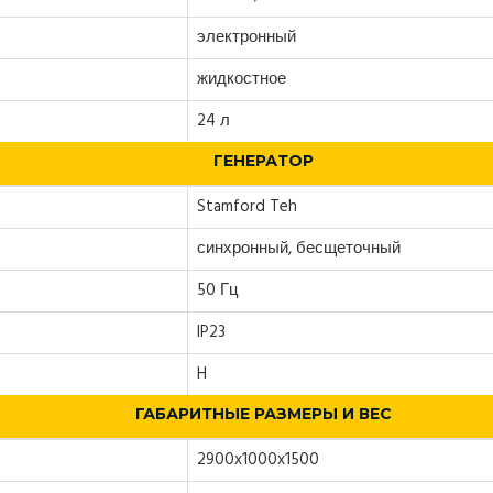
электронный
жидкостное
24 л
ГЕНЕРАТОР
Stamford Teh
синхронный, бесщеточный
50 Гц
IP23
H
ГАБАРИТНЫЕ РАЗМЕРЫ И ВЕС
2900x1000x1500