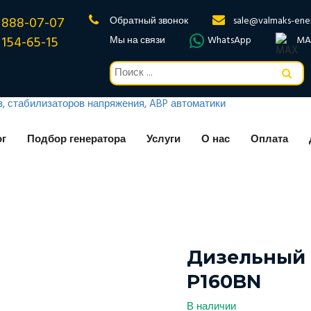
 888-07-07
Обратный звонок
sale@valmaks-ene
 154-65-15
Мы на связи
WhatsApp
MA
ог
Подбор генератора
Услуги
О нас
Оплата
Дизельный 
P160BN
В наличии