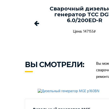
ый генератор
Сварочный дизель
-150С-Т400-
генератор ТСС D
1 в кожухе
6.0/200ED-R
а: 1368916₽
Цена: 147155₽
ВЫ СМОТРЕЛИ:
Вы може
сварочн
ремонт