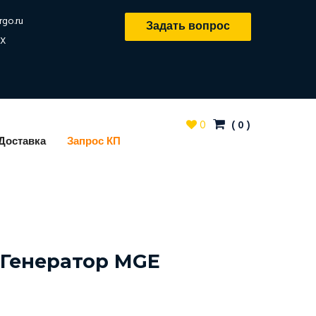
rgo.ru
Задать вопрос
X
0
(
0
)
Доставка
Запрос КП
Генератор MGE