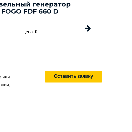
зельный генератор
Дизельный г
FOGO FDF 660 D
Energo EDF 
Цена: ₽
Цена: 
Оставить заявку
о или
ания,