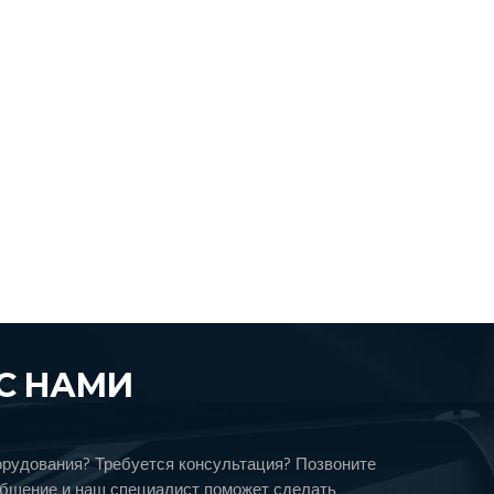
С НАМИ
орудования? Требуется консультация? Позвоните
общение и наш специалист поможет сделать