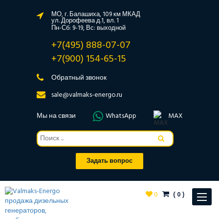
МО, г. Балашиха, 109 км МКАД
ул. Дорофеева д.1, вл. 1
Пн-Сб: 9-19, Вс: выходной
+7(495) 888-07-07
+7(900) 154-65-15
Обратный звонок
sale@valmaks-energo.ru
Мы на связи
WhatsApp
MAX
Задать вопрос
0
(
0
)
Toggle
navigat