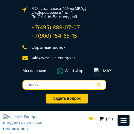
МО, г. Балашиха, 109 км МКАД
ул. Дорофеева д.1, вл. 1
Пн-Сб: 9-19, Вс: выходной
+7(495) 888-07-07
+7(900) 154-65-15
Обратный звонок
sale@valmaks-energo.ru
Мы на связи
WhatsApp
MAX
Задать вопрос
0
(
0
)
Toggle
navigat