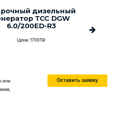
зельный генератор
Дизельный г
FOGO FDF 660 D
Energo EDF 
Цена: ₽
Цена: 
Оставить заявку
о или
ания,