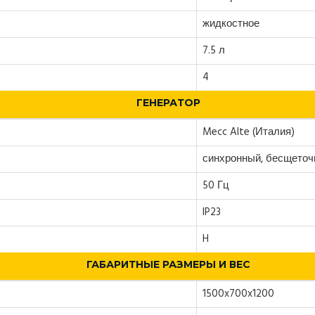
жидкостное
7.5 л
4
ГЕНЕРАТОР
Mecc Alte (Италия)
синхронный, бесщето
50 Гц
IP23
H
ГАБАРИТНЫЕ РАЗМЕРЫ И ВЕС
1500x700x1200