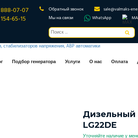
 888-07-07
Обратный звонок
sale@valmaks-ene
 154-65-15
Мы на связи
WhatsApp
MA
ог
Подбор генератора
Услуги
О нас
Оплата
Дизельный 
LG22DE
Уточняйте наличие у ме