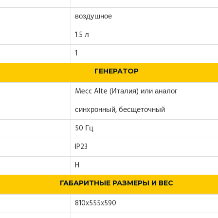
воздушное
1.5 л
1
ГЕНЕРАТОР
Mecc Alte (Италия) или аналог
синхронный, бесщеточный
50 Гц
IP23
H
ГАБАРИТНЫЕ РАЗМЕРЫ И ВЕС
810x555x590