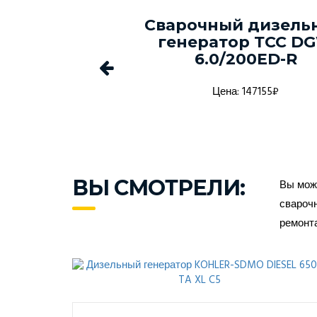
ый генератор
Сварочный дизель
-150С-Т400-
генератор ТСС D
1 в кожухе
6.0/200ED-R
а: 1368916₽
Цена: 147155₽
ВЫ СМОТРЕЛИ:
Вы може
сварочн
ремонт