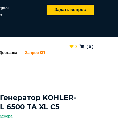
rgo.ru
Задать вопрос
X
0
(
0
)
Доставка
Запрос КП
Генератор KOHLER-
 6500 TA XL C5
неджера