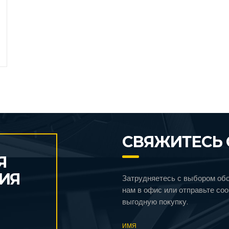
СВЯЖИТЕСЬ 
Я
ИЯ
Затрудняетесь с выбором об
нам в офис или отправьте со
выгодную покупку.
ИМЯ