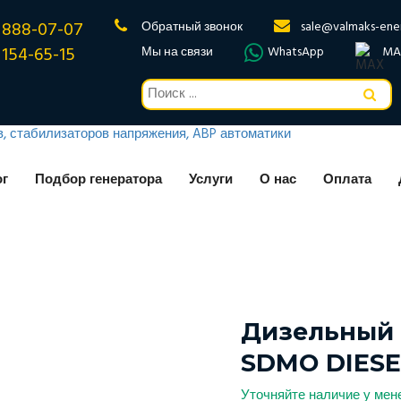
 888-07-07
Обратный звонок
sale@valmaks-ene
 154-65-15
Мы на связи
WhatsApp
MA
ог
Подбор генератора
Услуги
О нас
Оплата
Дизельный 
SDMO DIESEL
Уточняйте наличие у ме