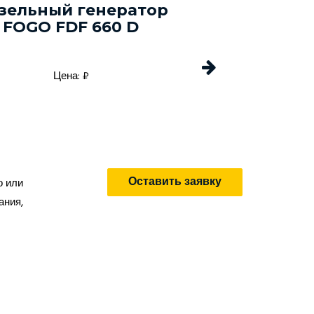
зельный генератор
Дизельный г
FOGO FDF 660 D
Energo EDF 
Цена: ₽
Цена: 
Оставить заявку
о или
ания,