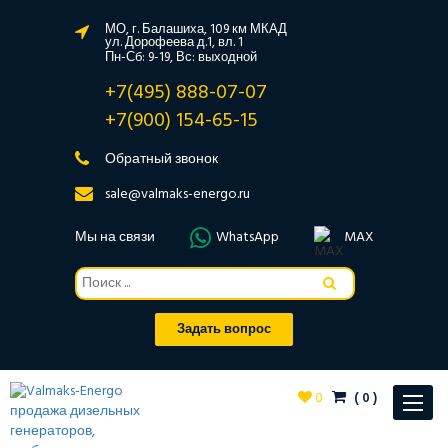
МО, г. Балашиха, 109 км МКАД
ул. Дорофеева д.1, вл. 1
Пн-Сб: 9-19, Вс: выходной
+7(495) 888-07-07
+7(900) 154-65-15
Обратный звонок
sale@valmaks-energo.ru
Мы на связи
WhatsApp
MAX
Задать вопрос
0
(
0
)
Toggle
navigat