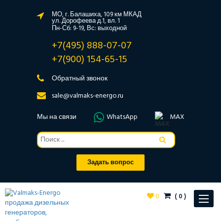
МО, г. Балашиха, 109 км МКАД
ул. Дорофеева д.1, вл. 1
Пн-Сб: 9-19, Вс: выходной
+7(495) 888-07-07
+7(900) 154-65-15
Обратный звонок
sale@valmaks-energo.ru
Мы на связи
WhatsApp
MAX
Задать вопрос
0
(
0
)
Toggle
navigat