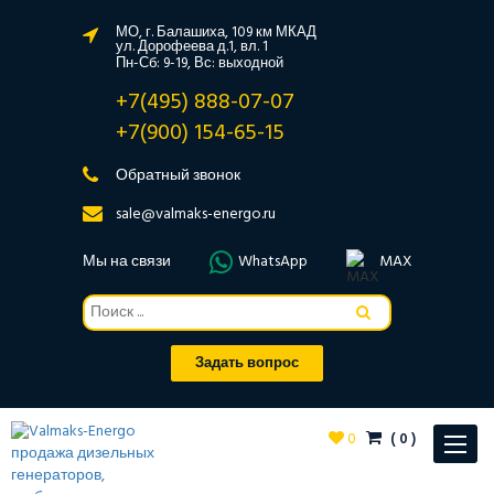
МО, г. Балашиха, 109 км МКАД
ул. Дорофеева д.1, вл. 1
Пн-Сб: 9-19, Вс: выходной
+7(495) 888-07-07
+7(900) 154-65-15
Обратный звонок
sale@valmaks-energo.ru
Мы на связи
WhatsApp
MAX
Задать вопрос
0
(
0
)
Toggle
navigat