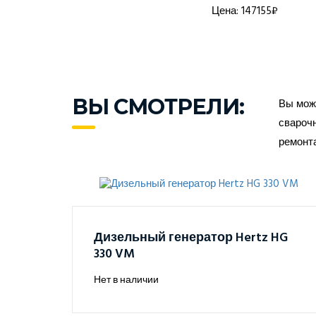
а: 1368916₽
Цена: 147155₽
ВЫ СМОТРЕЛИ:
Вы може
сварочн
ремонт
Дизельный генератор Hertz HG
330 VM
Нет в наличии