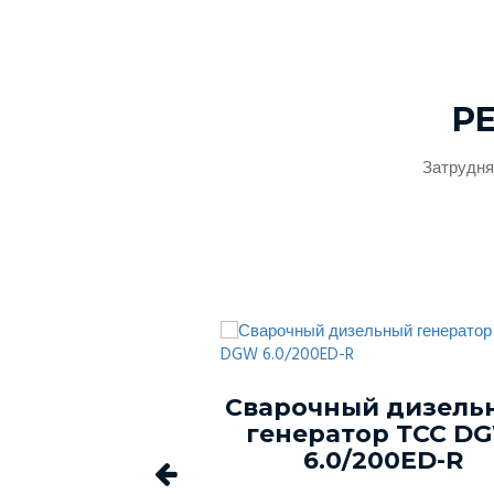
Р
Затрудня
ый генератор
Сварочный дизель
-150С-Т400-
генератор ТСС D
1 в кожухе
6.0/200ED-R