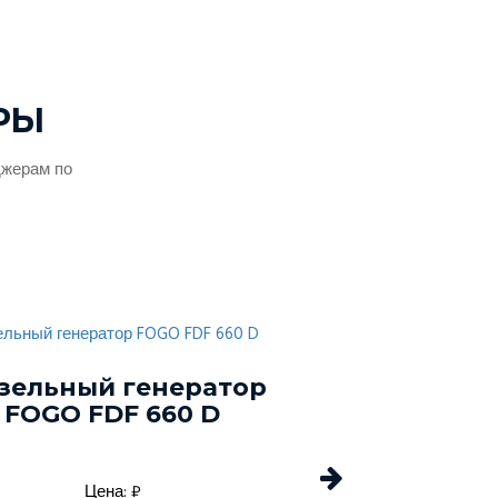
РЫ
джерам по
зельный генератор
Дизельный г
FOGO FDF 660 D
Energo EDF 
Цена: ₽