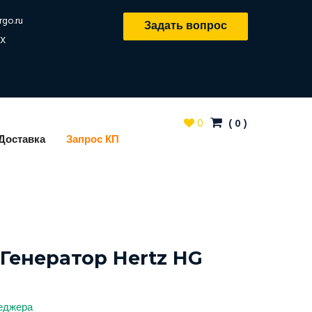
rgo.ru
Задать вопрос
X
0
(
0
)
Доставка
Запрос КП
Генератор Hertz HG
неджера