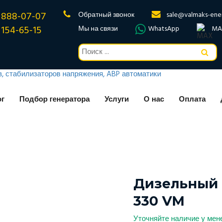
 888-07-07
Обратный звонок
sale@valmaks-ene
 154-65-15
Мы на связи
WhatsApp
MA
ог
Подбор генератора
Услуги
О нас
Оплата
Дизельный 
330 VM
Уточняйте наличие у ме