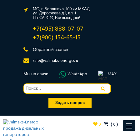
МО, г. Балашиха, 109 км МКАД
ул. Дорофеева д.1, вл. 1
Пн-Сб: 9-19, Вс: выходной
+7(495) 888-07-07
+7(900) 154-65-15
Обратный звонок
sale@valmaks-energo.ru
Мы на связи
WhatsApp
MAX
Задать вопрос
0
(
0
)
Toggle
navigat