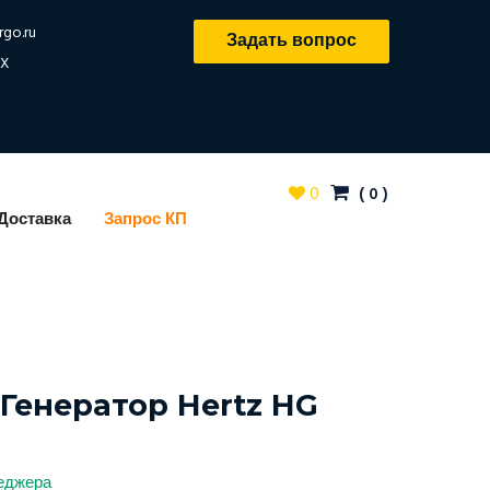
rgo.ru
Задать вопрос
X
0
(
0
)
Доставка
Запрос КП
Генератор Hertz HG
неджера