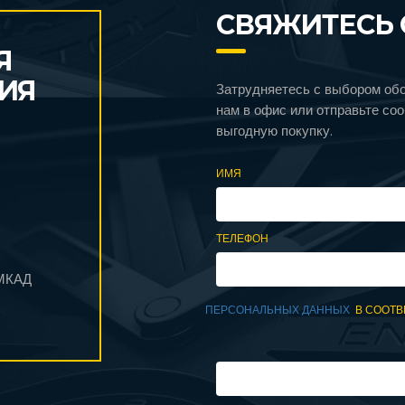
СВЯЖИТЕСЬ 
Я
ИЯ
Затрудняетесь с выбором об
нам в офис или отправьте со
выгодную покупку.
ИМЯ
ТЕЛЕФОН
 МКАД
ПЕРСОНАЛЬНЫХ ДАННЫХ
В СООТВ