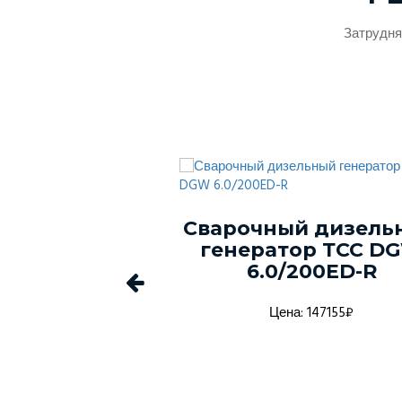
Затрудня
ый генератор
Сварочный дизель
-150С-Т400-
генератор ТСС D
1 в кожухе
6.0/200ED-R
а: 1368916₽
Цена: 147155₽