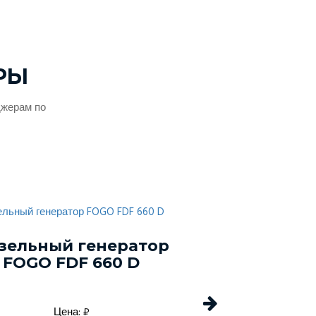
РЫ
джерам по
зельный генератор
Дизельный г
FOGO FDF 660 D
Energo EDF 
Цена: ₽