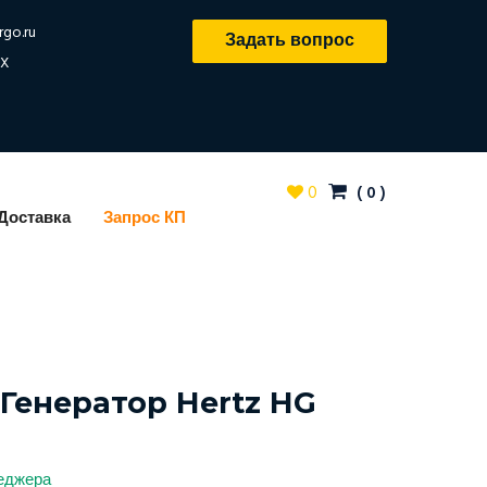
rgo.ru
Задать вопрос
X
0
(
0
)
Доставка
Запрос КП
Генератор Hertz HG
неджера