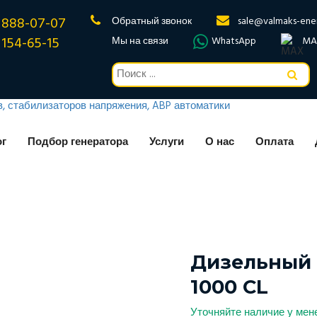
 888-07-07
Обратный звонок
sale@valmaks-ene
 154-65-15
Мы на связи
WhatsApp
MA
ог
Подбор генератора
Услуги
О нас
Оплата
Дизельный 
1000 CL
Уточняйте наличие у ме