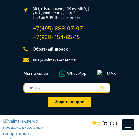
МО, г. Балашиха, 109 км МКАД
ул. Дорофеева д.1, вл. 1
Пн-Сб: 9-19, Вс: выходной
+7(495) 888-07-07
+7(900) 154-65-15
Обратный звонок
sale@valmaks-energo.ru
Мы на связи
WhatsApp
MAX
Задать вопрос
0
(
0
)
Toggle
navigat