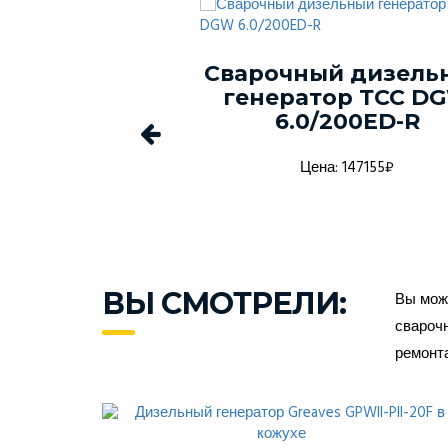
ый генератор
Сварочный дизель
-150С-Т400-
генератор ТСС D
1 в кожухе
6.0/200ED-R
а: 1368916₽
Цена: 147155₽
ВЫ СМОТРЕЛИ:
Вы може
сварочн
ремонт