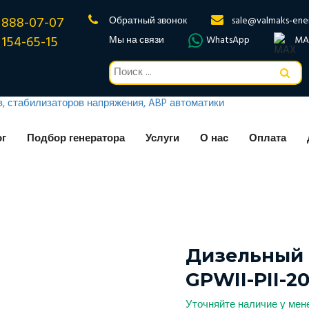
 888-07-07
Обратный звонок
sale@valmaks-ene
 154-65-15
Мы на связи
WhatsApp
MA
ог
Подбор генератора
Услуги
О нас
Оплата
Дизельный 
GPWII-PII-2
Уточняйте наличие у ме