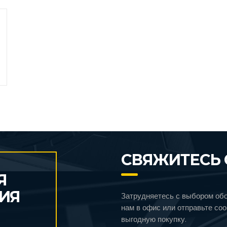
СВЯЖИТЕСЬ 
Я
ИЯ
Затрудняетесь с выбором об
нам в офис или отправьте со
выгодную покупку.