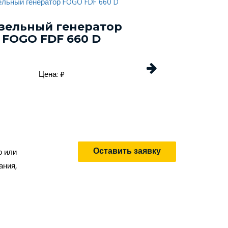
зельный генератор
Дизельный г
FOGO FDF 660 D
Energo EDF 
Цена: ₽
Цена: 
Оставить заявку
о или
ания,