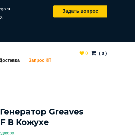
rgo.ru
Задать вопрос
X
0
(
0
)
Доставка
Запрос КП
Генератор Greaves
0F В Кожухе
неджера