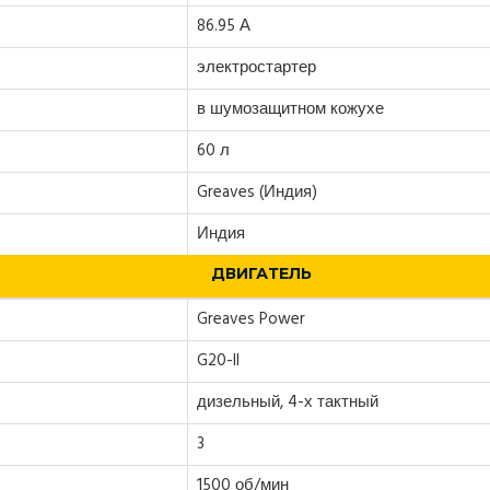
86.95 А
электростартер
в шумозащитном кожухе
60 л
Greaves (Индия)
Индия
ДВИГАТЕЛЬ
Greaves Power
G20-II
дизельный, 4-х тактный
3
1500 об/мин