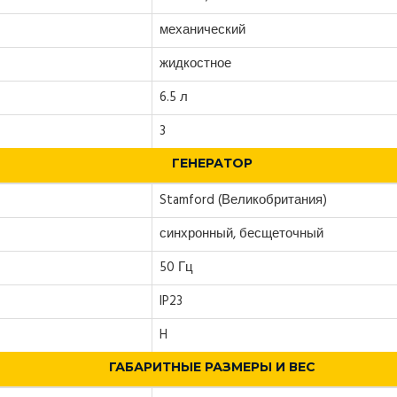
механический
жидкостное
6.5 л
3
ГЕНЕРАТОР
Stamford (Великобритания)
синхронный, бесщеточный
50 Гц
IP23
H
ГАБАРИТНЫЕ РАЗМЕРЫ И ВЕС