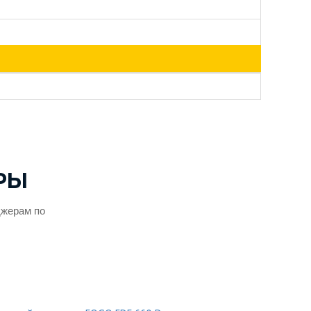
РЫ
джерам по