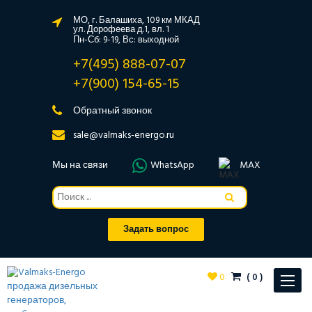
МО, г. Балашиха, 109 км МКАД
ул. Дорофеева д.1, вл. 1
Пн-Сб: 9-19, Вс: выходной
+7(495) 888-07-07
+7(900) 154-65-15
Обратный звонок
sale@valmaks-energo.ru
Мы на связи
WhatsApp
MAX
Задать вопрос
0
(
0
)
Toggle
navigat