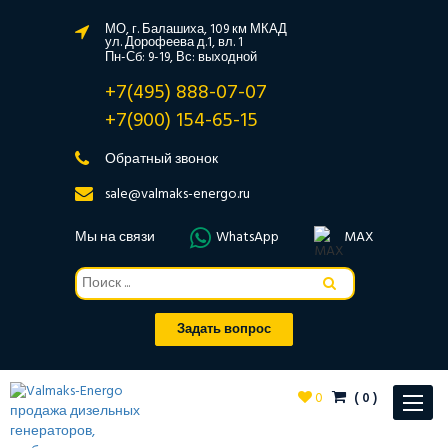
МО, г. Балашиха, 109 км МКАД
ул. Дорофеева д.1, вл. 1
Пн-Сб: 9-19, Вс: выходной
+7(495) 888-07-07
+7(900) 154-65-15
Обратный звонок
sale@valmaks-energo.ru
Мы на связи
WhatsApp
MAX
Задать вопрос
0
(
0
)
Toggle
navigat