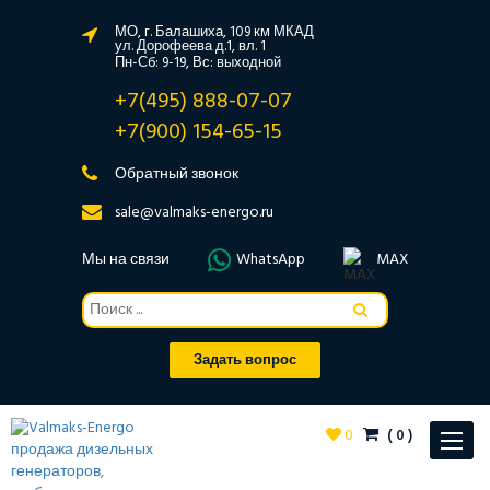
МО, г. Балашиха, 109 км МКАД
ул. Дорофеева д.1, вл. 1
Пн-Сб: 9-19, Вс: выходной
+7(495) 888-07-07
+7(900) 154-65-15
Обратный звонок
sale@valmaks-energo.ru
Мы на связи
WhatsApp
MAX
Задать вопрос
0
(
0
)
Toggle
navigat