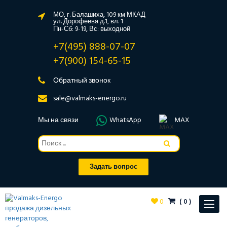
МО, г. Балашиха, 109 км МКАД
ул. Дорофеева д.1, вл. 1
Пн-Сб: 9-19, Вс: выходной
+7(495) 888-07-07
+7(900) 154-65-15
Обратный звонок
sale@valmaks-energo.ru
Мы на связи
WhatsApp
MAX
Задать вопрос
0
(
0
)
Toggle
navigat