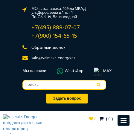
МО, г. Балашиха, 109 км МКАД
ул. Дорофеева д.1, вл. 1
Пн-Сб: 9-19, Вс: выходной
+7(495) 888-07-07
+7(900) 154-65-15
Обратный звонок
sale@valmaks-energo.ru
Мы на связи
WhatsApp
MAX
Задать вопрос
0
(
0
)
Toggle
navigat