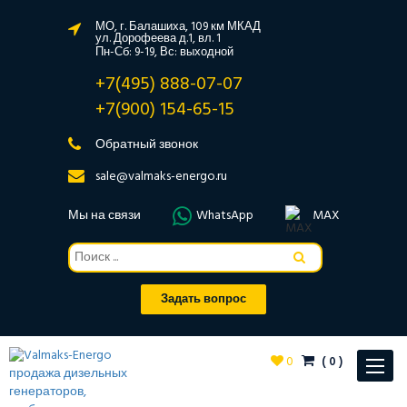
МО, г. Балашиха, 109 км МКАД
ул. Дорофеева д.1, вл. 1
Пн-Сб: 9-19, Вс: выходной
+7(495) 888-07-07
+7(900) 154-65-15
Обратный звонок
sale@valmaks-energo.ru
Мы на связи
WhatsApp
MAX
Задать вопрос
0
(
0
)
Toggle
navigat