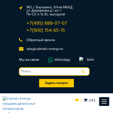
МО, г. Балашиха, 109 км МКАД
ул. Дорофеева д.1, вл. 1
Пн-Сб: 9-19, Вс: выходной
+7(495) 888-07-07
+7(900) 154-65-15
Обратный звонок
sale@valmaks-energo.ru
Мы на связи
WhatsApp
MAX
Задать вопрос
0
(
0
)
Toggle
navigat