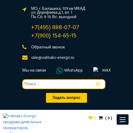
МО, г. Балашиха, 109 км МКАД
ул. Дорофеева д.1, вл. 1
Пн-Сб: 9-19, Вс: выходной
+7(495) 888-07-07
+7(900) 154-65-15
Обратный звонок
sale@valmaks-energo.ru
Мы на связи
WhatsApp
MAX
Задать вопрос
0
(
0
)
Toggle
navigat