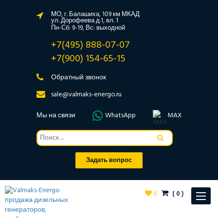
МО, г. Балашиха, 109 км МКАД
ул. Дорофеева д.1, вл. 1
Пн-Сб: 9-19, Вс: выходной
+7(495) 888-07-07
+7(900) 154-65-15
Обратный звонок
sale@valmaks-energo.ru
Мы на связи
WhatsApp
MAX
Задать вопрос
0
(
0
)
Toggle
navigat