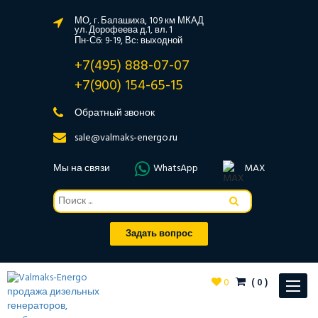
МО, г. Балашиха, 109 км МКАД
ул. Дорофеева д.1, вл. 1
Пн-Сб: 9-19, Вс: выходной
+7(495) 888-07-07
+7(900) 154-65-15
Обратный звонок
sale@valmaks-energo.ru
Мы на связи
WhatsApp
MAX
Задать вопрос
0
(
0
)
Toggle
navigat