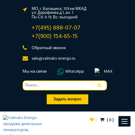
МО, г. Балашиха, 109 км МКАД
ул. Дорофеева д.1, вл. 1
Пн-Сб: 9-19, Вс: выходной
+7(495) 888-07-07
+7(900) 154-65-15
Обратный звонок
sale@valmaks-energo.ru
Мы на связи
WhatsApp
MAX
Задать вопрос
0
(
0
)
Toggle
navigat