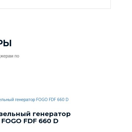
РЫ
джерам по
зельный генератор
Дизельный г
FOGO FDF 660 D
Energo EDF 