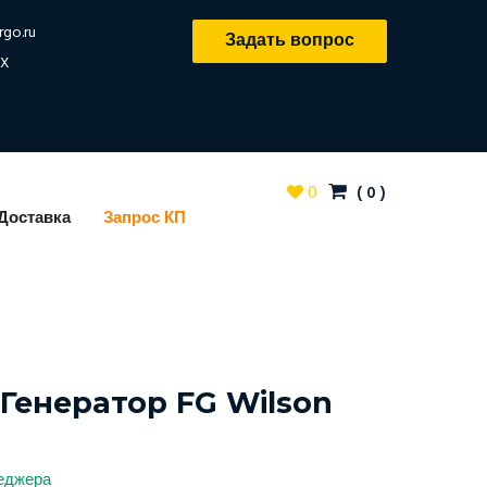
rgo.ru
Задать вопрос
X
0
(
0
)
Доставка
Запрос КП
Генератор FG Wilson
неджера