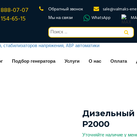
 888-07-07
Обратный звонок
sale@valmaks-ene
 154-65-15
Мы на связи
WhatsApp
MA
ог
Подбор генератора
Услуги
О нас
Оплата
Дизельный 
P2000
Уточняйте наличие у ме