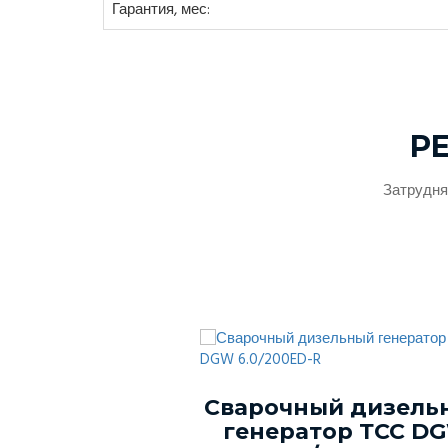
Гарантия, мес:
Р
Затрудня
ый генератор
Сварочный дизель
-150С-Т400-
генератор ТСС D