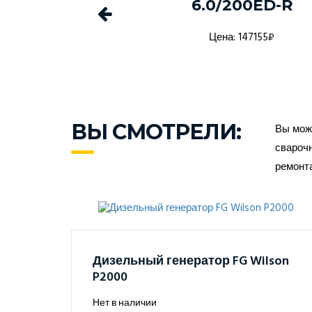
1 в кожухе
6.0/200ED-R
а: 1368916₽
Цена: 147155₽
ВЫ СМОТРЕЛИ:
Вы може
сварочн
ремонт
Дизельный генератор FG Wilson
P2000
Нет в наличии