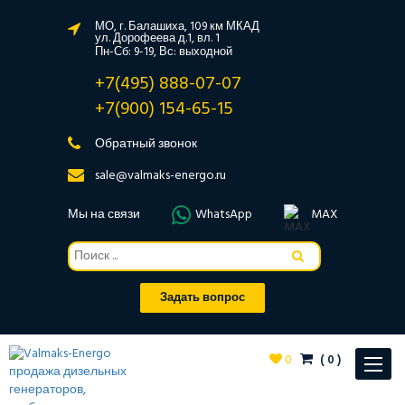
МО, г. Балашиха, 109 км МКАД
ул. Дорофеева д.1, вл. 1
Пн-Сб: 9-19, Вс: выходной
+7(495) 888-07-07
+7(900) 154-65-15
Обратный звонок
sale@valmaks-energo.ru
Мы на связи
WhatsApp
MAX
Задать вопрос
0
(
0
)
Toggle
navigat