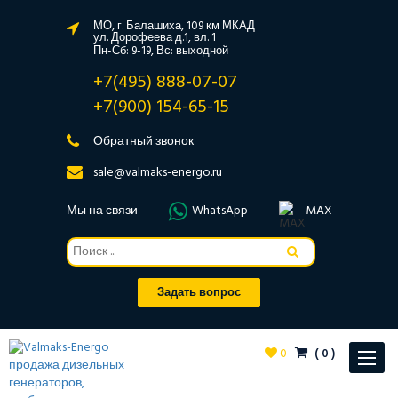
МО, г. Балашиха, 109 км МКАД
ул. Дорофеева д.1, вл. 1
Пн-Сб: 9-19, Вс: выходной
+7(495) 888-07-07
+7(900) 154-65-15
Обратный звонок
sale@valmaks-energo.ru
Мы на связи
WhatsApp
MAX
Задать вопрос
0
(
0
)
Toggle
navigat