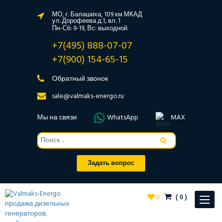
МО, г. Балашиха, 109 км МКАД
ул. Дорофеева д.1, вл. 1
Пн-Сб: 9-19, Вс: выходной
+7(495) 888-07-07
+7(900) 154-65-15
Обратный звонок
sale@valmaks-energo.ru
Мы на связи
WhatsApp
MAX
Задать вопрос
0
(
0
)
Toggle
navigat